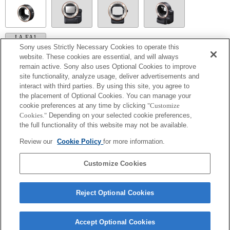
LA-EA1
Sony uses Strictly Necessary Cookies to operate this
website. These cookies are essential, and will always
remain active. Sony also uses Optional Cookies to improve
site functionality, analyze usage, deliver advertisements and
interact with third parties. By using this site, you agree to
LA-EA5
the placement of Optional Cookies. You can manage your
มีใช้งานพร้อมอะแดปเตอร์เมาส์
cookie preferences at any time by clicking
"Customize
นอกเหนือจากโหมด A (กำหนดค่าช่องรับแสง), S (กำหนดความเร็วชัตเตอร์),
Cookies."
Depending on your selected cookie preferences,
และ M (แมนนวล) แล้ว คุณไม่สามารถปรับช่องรับแสงในระหว่างการบันทึกภาพ
the full functionality of this website may not be available.
เคลื่อนไหวได้
ถ้าคุณติดตั้ง [เลนส์ A-mount] โดยใช้อะแดปเตอร์เมาส์, ฟังก์ชัน assist MF จะไม่
Review our
Cookie Policy
for more information.
ทำงานโดยอัตโนมัติเมื่อคุณหมุนวงแหวนปรับโฟกัส คุณสามารถขยายภาพด้วย
การเลือกฟังก์ชัน [การขยายโฟกัส] หรือ [assist MF] ให้กับปุ่มใด ๆ ใน "การตั้งค่า
ปุ่มแบบกำหนดเอง"
Customize Cookies
Reject Optional Cookies
Accept Optional Cookies
Terms of Use
Contact Us
Copyright 2026 Sony Corporation