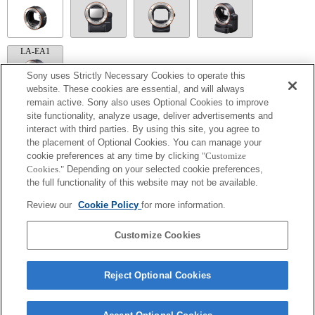
LA-EA1
Sony uses Strictly Necessary Cookies to operate this
website. These cookies are essential, and will always
remain active. Sony also uses Optional Cookies to improve
site functionality, analyze usage, deliver advertisements and
LA-EA5
interact with third parties. By using this site, you agree to
มีใช้งานพร้อมอะแดปเตอร์เมาส์
the placement of Optional Cookies. You can manage your
นอกเหนือจากโหมด A (กำหนดค่าช่องรับแสง), S (กำหนดความเร็วชัตเตอร์),
cookie preferences at any time by clicking
"Customize
และ M (แมนนวล) แล้ว คุณไม่สามารถปรับช่องรับแสงในระหว่างการบันทึกภาพ
Cookies."
Depending on your selected cookie preferences,
เคลื่อนไหวได้
the full functionality of this website may not be available.
มุมของมุมมองจะแคบลงเป็นขนาดเท่าชอง APS-C
ถ้าคุณติดตั้ง [เลนส์ A-mount] โดยใช้อะแดปเตอร์เมาส์, ฟังก์ชัน assist MF จะไม่
Review our
Cookie Policy
for more information.
ทำงานโดยอัตโนมัติเมื่อคุณหมุนวงแหวนปรับโฟกัส คุณสามารถขยายภาพด้วย
การเลือกฟังก์ชัน [การขยายโฟกัส] หรือ [assist MF] ให้กับปุ่มใด ๆ ใน "การตั้งค่า
ปุ่มแบบกำหนดเอง"
Customize Cookies
Reject Optional Cookies
Terms of Use
Contact Us