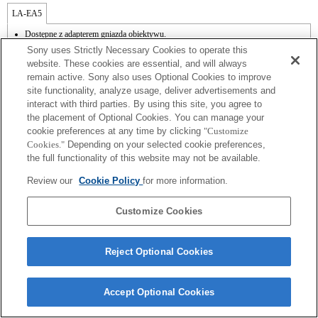
LA-EA5
Dostępne z adapterem gniazda obiektywu.
Dźwięk przesłony nagrywany jest za pomocą mikrofonu wewnętrznego.
Sony uses Strictly Necessary Cookies to operate this
Funkcja Lens Comp [Kompensacja obiektywu] nie działa.
website. These cookies are essential, and will always
Kompensacja drgań jest dostępna w przypadku 3 osi (tzw. kąty RPY) za pomocą
remain active. Sony also uses Optional Cookies to improve
funkcji SteadyShot INSIDE.
site functionality, analyze usage, deliver advertisements and
Dźwięki, które wydają obiektywy, np. podczas ogniskowania lub zoomu, mogą
zostać nagrane w trakcie filmowania.
interact with third parties. By using this site, you agree to
Zmiana przysłony podczas nagrywania może spowodować hałas lub rozjaśnić ekran
the placement of Optional Cookies. You can manage your
w trakcie pracy.
cookie preferences at any time by clicking
"Customize
Mimo że można wykonywać automatyczne ustawianie ostrości, czasami trudno jest
Cookies."
Depending on your selected cookie preferences,
ustawić ostrość na obiekcie przy użyciu tej funkcji podczas rejestrowania ujęć przy
the full functionality of this website may not be available.
słabym oświetleniu lub przy obiekcie znajdującym się w rogach ekranu albo przy
wyraźnie nieostrym obiekcie.
Review our
Cookie Policy
for more information.
Customize Cookies
Reject Optional Cookies
Terms of Use
Contact Us
Copyright 2026 Sony Corporation
Accept Optional Cookies