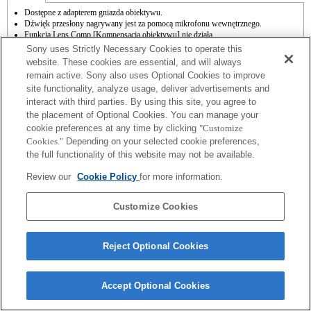
Dostępne z adapterem gniazda obiektywu.
Dźwięk przesłony nagrywany jest za pomocą mikrofonu wewnętrznego.
Funkcja Lens Comp [Kompensacja obiektywu] nie działa.
Kompensacja drgań jest dostępna w przypadku 3 osi (tzw. kąty RPY) za pomocą
Sony uses Strictly Necessary Cookies to operate this
funkcji SteadyShot INSIDE.
website. These cookies are essential, and will always
Dźwięki, które wydają obiektywy, np. podczas ogniskowania lub zoomu, mogą
remain active. Sony also uses Optional Cookies to improve
zostać nagrane w trakcie filmowania.
site functionality, analyze usage, deliver advertisements and
Zmiana przysłony podczas nagrywania może spowodować hałas lub rozjaśnić ekran
w trakcie pracy.
interact with third parties. By using this site, you agree to
Mimo że można wykonywać automatyczne ustawianie ostrości, czasami trudno jest
the placement of Optional Cookies. You can manage your
ustawić ostrość na obiekcie przy użyciu tej funkcji podczas rejestrowania ujęć przy
cookie preferences at any time by clicking
"Customize
słabym oświetleniu lub przy obiekcie znajdującym się w rogach ekranu albo przy
Cookies."
Depending on your selected cookie preferences,
wyraźnie nieostrym obiekcie.
the full functionality of this website may not be available.
Review our
Cookie Policy
for more information.
Customize Cookies
Terms of Use
Contact Us
Copyright 2026 Sony Corporation
Reject Optional Cookies
Accept Optional Cookies