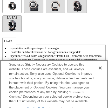
LA-EA1
LA-EA5
Disponibile con il supporto per il montaggio.
Il controllo di defocalizzazione del background non è supportato.
L'apertura è fissa durante la registrazione filmati. Con il firmware della fotocamera
Ver.03 o successiva, l'apertura può essere selezionata prima della registrazione
quando si registrano filmati in modalità A (Priorità apertura).
Sony uses Strictly Necessary Cookies to operate this
SteadyShot non supportata.
website. These cookies are essential, and will always
Funzioni di autofocus (AF-S (AF singolo)) a seguito dell'aggiornamento del
remain active. Sony also uses Optional Cookies to improve
firmware per la fotocamera alla versione 03 o successive. Con un obiettivo A-mount
site functionality, analyze usage, deliver advertisements and
inserito, la velocità di messa a fuoco automatica sarà inferiore rispetto a quando è
interact with third parties. By using this site, you agree to
inserito un obiettivo E-mount. (Sono necessari dai 2 ai 7 secondi, in base agli
standard di misurazione Sony; può variare a seconda del soggetto o della luminosità
the placement of Optional Cookies. You can manage your
dell'ambiente in cui viene effettuata la ripresa.) Quando si effettuano registrazioni con
cookie preferences at any time by clicking
"Customize
la messa a fuoco automatica, potrebbero essere registrati i suoni prodotti dal
Cookies."
Depending on your selected cookie preferences,
funzionamento dell'obiettivo.
the full functionality of this website may not be available.
Se viene inserito un [obiettivo A-mount] utilizzando il supporto per il montaggio, la
funzione MF assist non si attiva automaticamente quando viene ruotato il regolatore