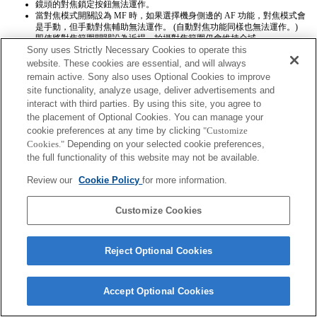
鏡頭的對焦鎖定按鈕無法運作。
當對焦模式開關設為 MF 時，如果選擇機身側邊的 AF 功能，對焦模式會
是手動，但手動對焦輔助無法運作。 (自動對焦功能同樣也無法運作。)
即使將對焦範圍開關設為近場，拍攝對焦範圍仍會維持全域
Sony uses Strictly Necessary Cookies to operate this
自動對焦模式設為 AF-C 以外的模式時，若對焦成功前進行了許多對焦動
作，有時對焦成功後，曝光會不正確。 您可以再次半按快門按鈕，或再次
website. These cookies are essential, and will always
使用 AEL，即可取得正確曝光。
remain active. Sony also uses Optional Cookies to improve
在影片模式下待機或是錄製影片期間，都會切換到手動對焦。
site functionality, analyze usage, deliver advertisements and
interact with third parties. By using this site, you agree to
the placement of Optional Cookies. You can manage your
cookie preferences at any time by clicking
"Customize
Cookies."
Depending on your selected cookie preferences,
the full functionality of this website may not be available.
Terms of Use
Contact Us
Review our
Cookie Policy
for more information.
Copyright 2026 Sony Corporation
Customize Cookies
Reject Optional Cookies
Accept Optional Cookies