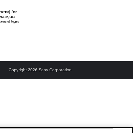
чески]. Это
ма версии
ажение] будет
Copyright 2026 Sony Corporation