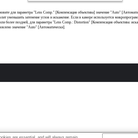
новите для параметра "Lens Comp." [Компенсация объектива] значение "Auto" [Автомати
олит уменьшить затенение углов и искажение. Если в камере используется микропрограм
 или более поздней, для параметра "Lens Comp.: Distortion" [Компенсация объектива: иск
новлено значение "Auto" [Автоматически].
okies are essential, and will always remain