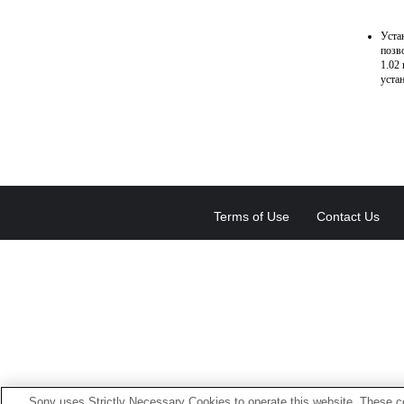
Уста
позв
1.02
уста
Terms of Use
Contact Us
Sony uses Strictly Necessary Cookies to operate this website. These co