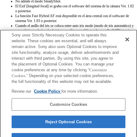
No admite el modo SteadyShot.
El Exif [longitud focal] se graba con el software del sistema de la cámara Ver. 1.02
o posterior.
La función Fast Hybrid AF está disponible en el área central con el software de
sistema Ver. 1.03 o posterior.
Cuando el anillo del iris se coloca entre auto iris mode (modo de iris automático) y
manual iris mode (modo de iris manual), es posible que la pantalla (LCD/visor)
Sony uses Strictly Necessary Cookies to operate this
parpadee durante unos segundos y se restablezca la posición de foco.
Cuando el anillo del iris se configura a manual iris mode (modo de iris manual), el
website. These cookies are essential, and will always
Modelo de Lente y el Valor de Apertura Máxima del Exif no se graban de forma
remain active. Sony also uses Optional Cookies to improve
correcta.
site functionality, analyze usage, deliver advertisements and
Cuando el anillo del iris se configura en manual iris mode (modo de iris manual),
interact with third parties. By using this site, you agree to
la apertura se establece al valor que indique el anillo del iris sin importar el modo
the placement of Optional Cookies. You can manage your
de exposición.
cookie preferences at any time by clicking
Cuando el anillo del iris se coloca entre auto iris mode (modo de iris automático) y
"Customize
manual iris mode (modo de iris manual) durante la grabación de un vídeo, la
Cookies."
Depending on your selected cookie preferences,
grabación se interrumpirá.
the full functionality of this website may not be available.
Si rotas el anillo del iris, no se extiende el tiempo anterior al Ahorro de Energía.
Cuando el anillo del iris se configura en manual mode (modo manual) la función
Review our
Cookie Policy
for more information.
Background Defocus Control en Photo Creativity no funciona de forma correcta,
pero en la pantalla se muestra de forma convencional.
Customize Cookies
Reject Optional Cookies