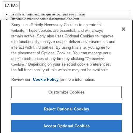
LA-EA5
La mise au point automatique ne peut pas être utilisée.
Disponible avec une bague d'adaptation d'objectif.
Le mode SteadyShot n'est pas pris en charge.
Sony uses Strictly Necessary Cookies to operate this
Le son de fonctionnement du diaphragme est enregistré à l'aide du microphone
website. These cookies are essential, and will always
interne.
remain active. Sony also uses Optional Cookies to improve
La fonction Photo Creativity [Créativité photo] n'est pas opérationnelle.
site functionality, analyze usage, deliver advertisements and
Outside the A (Aperture priority), S (Shutter priority), and M (Manual) modes, the
interact with third parties. By using this site, you agree to
shutter speed and the aperture can not be adjusted during the movie recording.
La fonction [Comp. objectif ] (Compensation de l'objectif) n'est pas opérationnelle.
the placement of Optional Cookies. You can manage your
En fonction des conditions de prise de vue, il se peut que la luminosité de l'image ne
cookie preferences at any time by clicking
"Customize
soit pas uniforme. Réglez la fonction [Obturat. à rideaux avant] sur [Off].
Cookies."
Depending on your selected cookie preferences,
La fonction " Mise au point automatique à détection de phase " n'est pas
the full functionality of this website may not be available.
opérationnelle.
Si vous fixez l'objectif à monture A à l'aide de l'adaptateur, la fonction d'aide à la mise
Review our
Cookie Policy
for more information.
au point manuelle ne fonctionne pas automatiquement lorsque vous tournez la bague
de mise au point. Vous pouvez agrandir l'image en sélectionnant la fonction [Loupe
mise pt] ou [Aide MF] sur n'importe quelle touche de "Réglag. touche perso".
Customize Cookies
Reject Optional Cookies
Accept Optional Cookies
Terms of Use
Contact Us
Copyright 2026 Sony Corporation