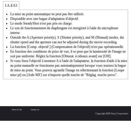
LA-EA5
La mise au point automatique ne peut pas être utilisée.
Disponible avec une bague d'adaptation d'objectif.
Le mode SteadyShot n'est pas pris en charge.
Le son de fonctionnement du diaphragme est enregistré à l'aide du microphone
interne.
Outside the A (Aperture priority), S (Shutter priority), and M (Manual) modes, the
shutter speed and the aperture can not be adjusted during the movie recording.
La fonction [Comp. objectif ] (Compensation de l'objectif) n'est pas opérationnelle.
En fonction des conditions de prise de vue, il se peut que la luminosité de l'image ne
soit pas uniforme. Réglez la fonction [Obturat. à rideaux avant] sur [Off].
Si vous fixez l'objectif à monture A à l'aide de l'adaptateur, la fonction d'aide à la mise
au point manuelle ne fonctionne pas automatiquement lorsque vous tournez la bague
de mise au point. Vous pouvez agrandir l'image en sélectionnant la fonction [Loupe
mise pt] ou [Aide MF] sur n'importe quelle touche de "Réglag. touche perso".
Terms of Use
Contact Us
Copyright 2026 Sony Corporation