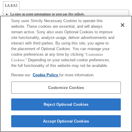
LA-EA5
La mise au point automatique ne peut pas être utilisée.
Disponible avec une bague d'adaptation d'objectif.
Sony uses Strictly Necessary Cookies to operate this
Le mode SteadyShot n'est pas pris en charge.
website. These cookies are essential, and will always
Les bruits émis par l'objectif, notamment lorsqu'il effectue un zoom ou une mise au
remain active. Sony also uses Optional Cookies to improve
point, sont susceptibles d'être enregistrés lors d'un enregistrement vidéo.
site functionality, analyze usage, deliver advertisements and
Modifier le diaphragme pendant l'enregistrement peut générer du bruit ou rendre
l'écran plus lumineux pendant l'utilisation.
interact with third parties. By using this site, you agree to
the placement of Optional Cookies. You can manage your
cookie preferences at any time by clicking
"Customize
Cookies."
Depending on your selected cookie preferences,
the full functionality of this website may not be available.
Review our
Cookie Policy
for more information.
Terms of Use
Contact Us
Copyright 2026 Sony Corporation
Customize Cookies
Reject Optional Cookies
Accept Optional Cookies