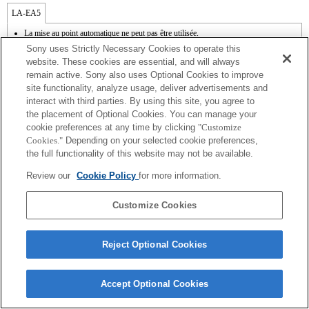
LA-EA5
La mise au point automatique ne peut pas être utilisée.
Disponible avec une bague d'adaptation d'objectif.
Sony uses Strictly Necessary Cookies to operate this
Le mode SteadyShot n'est pas pris en charge.
website. These cookies are essential, and will always
Les bruits émis par l'objectif, notamment lorsqu'il effectue un zoom ou une mise au
remain active. Sony also uses Optional Cookies to improve
point, sont susceptibles d'être enregistrés lors d'un enregistrement vidéo.
site functionality, analyze usage, deliver advertisements and
Modifier le diaphragme pendant l'enregistrement peut générer du bruit ou rendre
l'écran plus lumineux pendant l'utilisation.
interact with third parties. By using this site, you agree to
the placement of Optional Cookies. You can manage your
cookie preferences at any time by clicking
"Customize
Cookies."
Depending on your selected cookie preferences,
the full functionality of this website may not be available.
Review our
Cookie Policy
for more information.
Terms of Use
Contact Us
Copyright 2026 Sony Corporation
Customize Cookies
Reject Optional Cookies
Accept Optional Cookies