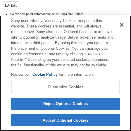
LA-EA5
La mise au point automatique ne peut pas être utilisée.
Disponible avec une bague d'adaptation d'objectif.
Sony uses Strictly Necessary Cookies to operate this
Le mode SteadyShot n'est pas pris en charge.
website. These cookies are essential, and will always
Les bruits émis par l'objectif, notamment lorsqu'il effectue un zoom ou une mise au
remain active. Sony also uses Optional Cookies to improve
point, sont susceptibles d'être enregistrés lors d'un enregistrement vidéo.
site functionality, analyze usage, deliver advertisements and
Modifier le diaphragme pendant l'enregistrement peut générer du bruit ou rendre
l'écran plus lumineux pendant l'utilisation.
interact with third parties. By using this site, you agree to
the placement of Optional Cookies. You can manage your
cookie preferences at any time by clicking
"Customize
Cookies."
Depending on your selected cookie preferences,
the full functionality of this website may not be available.
Review our
Cookie Policy
for more information.
Terms of Use
Contact Us
Copyright 2026 Sony Corporation
Customize Cookies
Reject Optional Cookies
Accept Optional Cookies