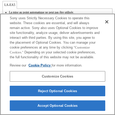
LA-EA5
La mise au point automatique ne peut pas être utilisée.
Disponible avec une bague d'adaptation d'objectif.
Sony uses Strictly Necessary Cookies to operate this
Le mode SteadyShot n'est pas pris en charge.
website. These cookies are essential, and will always
Les bruits émis par l'objectif, notamment lorsqu'il effectue un zoom ou une mise au
remain active. Sony also uses Optional Cookies to improve
point, sont susceptibles d'être enregistrés lors d'un enregistrement vidéo.
site functionality, analyze usage, deliver advertisements and
Modifier le diaphragme pendant l'enregistrement peut générer du bruit ou rendre
l'écran plus lumineux pendant l'utilisation.
interact with third parties. By using this site, you agree to
the placement of Optional Cookies. You can manage your
cookie preferences at any time by clicking
"Customize
Cookies."
Depending on your selected cookie preferences,
the full functionality of this website may not be available.
Review our
Cookie Policy
for more information.
Terms of Use
Contact Us
Copyright 2026 Sony Corporation
Customize Cookies
Reject Optional Cookies
Accept Optional Cookies