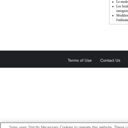
Le mode 
Les brui
enregist
Modifier
l'utilisat
Terms of Use
Contact Us
Sony uses Strictly Necessary Cookies to operate this website. These co