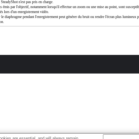
SteadyShot n'est pas pris en charge.
ts émis par l'objectif, notamment lorsqu'il effectue un zoom ou une mise au point, sont susceptib
rés lors d'un enregistrement vidéo.
 le diaphragme pendant l'enregistrement peut générer du bruit ou rendre l'écran plus lumineux 
ion.
okies are essential, and will always remain