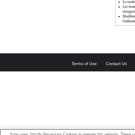
Le mode 
Les brui
enregist
Modifier
l'utilisat
Terms of Use
Contact Us
Sony uses Strictly Necessary Cookies to operate this website. These co