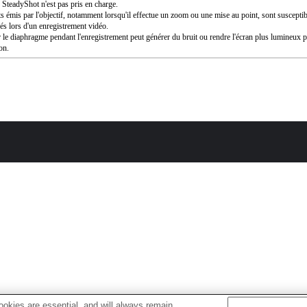
SteadyShot n'est pas pris en charge.
ts émis par l'objectif, notamment lorsqu'il effectue un zoom ou une mise au point, sont susceptib
rés lors d'un enregistrement vidéo.
 le diaphragme pendant l'enregistrement peut générer du bruit ou rendre l'écran plus lumineux 
ion.
okies are essential, and will always remain