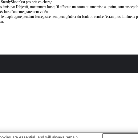
SteadyShot n'est pas pris en charge.
ts émis par l'objectif, notamment lorsqu'il effectue un zoom ou une mise au point, sont susceptib
rés lors d'un enregistrement vidéo.
 le diaphragme pendant l'enregistrement peut générer du bruit ou rendre l'écran plus lumineux 
ion.
okies are essential, and will always remain