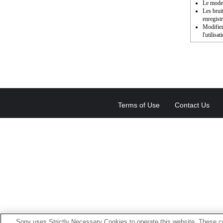
Le mode 
Les brui
enregist
Modifier
l'utilisat
Terms of Use
Contact Us
Sony uses Strictly Necessary Cookies to operate this website. These co