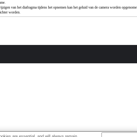
ame.
wijzigen van het diafragma tijdens het opnemen kan het geluid van de camera worden opgenome
ichter worden.
okies are essential, and will always remain