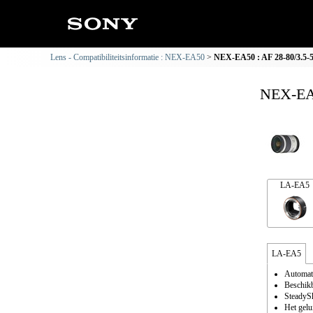
Lens - Compatibiliteitsinformatie : NEX-EA50
NEX-EA50 : AF 28-80/3.5-5.
NEX-EA5
LA-EA5
LA-EA5
Automati
Beschikb
SteadySh
Het gelu