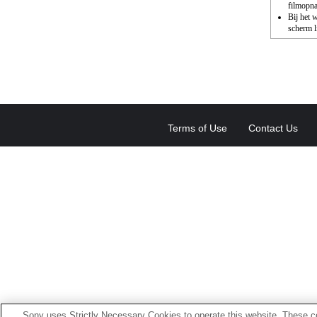
filmopn
Bij het 
scherm l
Terms of Use
Contact Us
Sony uses Strictly Necessary Cookies to operate this website. These co