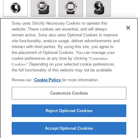
LA-EA1
Sony uses Strictly Necessary Cookies to operate this
website. These cookies are essential, and will always
remain active. Sony also uses Optional Cookies to improve
site functionality, analyze usage, deliver advertisements and
interact with third parties. By using this site, you agree to
the placement of Optional Cookies. You can manage your
LA-EA5
cookie preferences at any time by clicking
"Customize
La mise au point automatique ne peut pas être utilisée.
Cookies."
Depending on your selected cookie preferences,
Disponible avec une bague d'adaptation d'objectif.
the full functionality of this website may not be available.
Le mode SteadyShot n'est pas pris en charge.
Les bruits émis par l'objectif, notamment lorsqu'il effectue un zoom ou une mise au
Review our
Cookie Policy
for more information.
point, sont susceptibles d'être enregistrés lors d'un enregistrement vidéo.
Modifier le diaphragme pendant l'enregistrement peut générer du bruit ou rendre
l'écran plus lumineux pendant l'utilisation.
Customize Cookies
Reject Optional Cookies
Accept Optional Cookies
Terms of Use
Contact Us
Copyright 2026 Sony Corporation