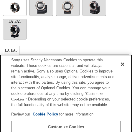
LA-EA1
LA-EA5
Disponible avec une bague d'adaptation d'objectif.
Sony uses Strictly Necessary Cookies to operate this
Le mode SteadyShot n'est pas pris en charge.
website. These cookies are essential, and will always
La zone de mise au point ne peut pas être sélectionnée de manière arbitraire.
remain active. Sony also uses Optional Cookies to improve
La fonction de mise au point automatique [AF-S (AF simple)] peut être utilisée.
site functionality, analyze usage, deliver advertisements and
(orig. : La fonction de mise au point automatique [AF-S (AF simple)] peut être
interact with third parties. By using this site, you agree to
utilisée.* En cas d'installation d'un objectif à monture A, la mise au point automatique
s'avère plus lente qu'avec un objectif à monture E. Comptez entre 2 et 7 secondes
the placement of Optional Cookies. You can manage your
pour effectuer cette opération (sur base de l'étalon de mesure appliqué par Sony). La
cookie preferences at any time by clicking
"Customize
durée peut varier en fonction du sujet photographié et de la luminosité de
Cookies."
Depending on your selected cookie preferences,
l'environnement de prise de vue.* La mise au point automatique ne fonctionne pas
the full functionality of this website may not be available.
lors de l'enregistrement de films.
Les bruits émis par l'objectif, notamment lorsqu'il effectue un zoom ou une mise au
Review our
Cookie Policy
for more information.
point, sont susceptibles d'être enregistrés lors d'un enregistrement vidéo.
Modifier le diaphragme pendant l'enregistrement peut générer du bruit ou rendre
l'écran plus lumineux pendant l'utilisation.
Customize Cookies