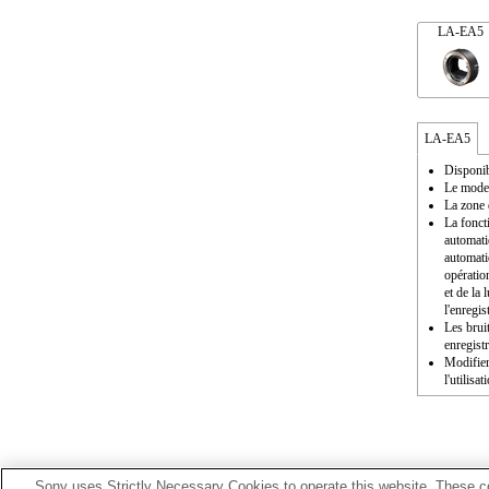
LA-EA5
LA-EA5
Disponib
Le mode 
La zone 
La fonct
automati
automati
opératio
et de la
l'enregis
Les brui
enregist
Modifier
l'utilisat
Sony uses Strictly Necessary Cookies to operate this website. These co