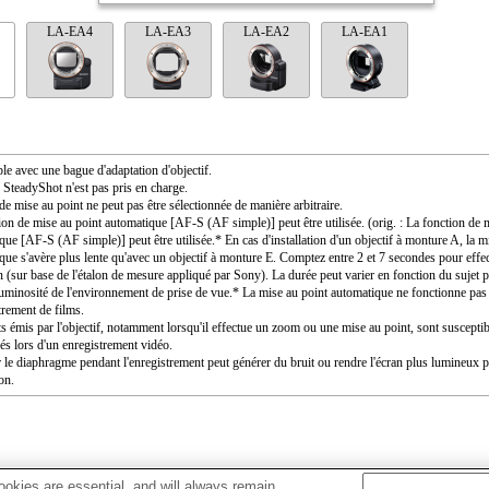
LA-EA4
LA-EA3
LA-EA2
LA-EA1
le avec une bague d'adaptation d'objectif.
SteadyShot n'est pas pris en charge.
de mise au point ne peut pas être sélectionnée de manière arbitraire.
ion de mise au point automatique [AF-S (AF simple)] peut être utilisée. (orig. : La fonction de 
que [AF-S (AF simple)] peut être utilisée.* En cas d'installation d'un objectif à monture A, la m
que s'avère plus lente qu'avec un objectif à monture E. Comptez entre 2 et 7 secondes pour effec
n (sur base de l'étalon de mesure appliqué par Sony). La durée peut varier en fonction du sujet 
 luminosité de l'environnement de prise de vue.* La mise au point automatique ne fonctionne pas
trement de films.
ts émis par l'objectif, notamment lorsqu'il effectue un zoom ou une mise au point, sont susceptib
rés lors d'un enregistrement vidéo.
 le diaphragme pendant l'enregistrement peut générer du bruit ou rendre l'écran plus lumineux 
ion.
okies are essential, and will always remain