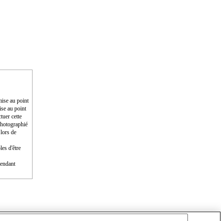
mise au point
ise au point
tuer cette
photographié
 lors de
les d'être
pendant