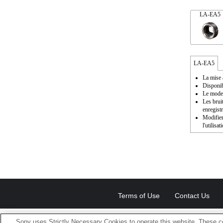
LA-EA5
LA-EA5
La mise 
Disponib
Le mode 
Les brui
enregist
Modifier
l'utilisat
Terms of Use
Contact Us
Sony uses Strictly Necessary Cookies to operate this website. These co