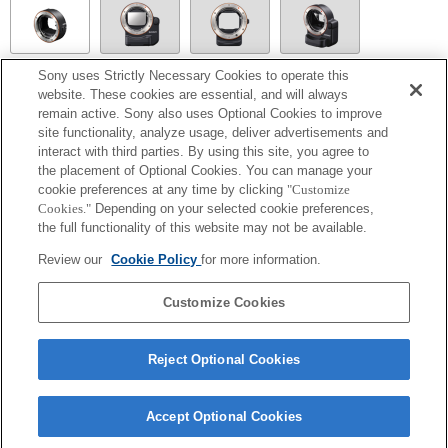
LA-EA1
Sony uses Strictly Necessary Cookies to operate this
website. These cookies are essential, and will always
remain active. Sony also uses Optional Cookies to improve
site functionality, analyze usage, deliver advertisements and
interact with third parties. By using this site, you agree to
the placement of Optional Cookies. You can manage your
LA-EA5
cookie preferences at any time by clicking
"Customize
La mise au point automatique ne peut pas être utilisée.
Cookies."
Depending on your selected cookie preferences,
Disponible avec une bague d'adaptation d'objectif.
the full functionality of this website may not be available.
Le mode SteadyShot n'est pas pris en charge.
Les bruits émis par l'objectif, notamment lorsqu'il effectue un zoom ou une mise au
Review our
Cookie Policy
for more information.
point, sont susceptibles d'être enregistrés lors d'un enregistrement vidéo.
Modifier le diaphragme pendant l'enregistrement peut générer du bruit ou rendre
l'écran plus lumineux pendant l'utilisation.
Customize Cookies
Reject Optional Cookies
Accept Optional Cookies
Terms of Use
Contact Us
Copyright 2026 Sony Corporation