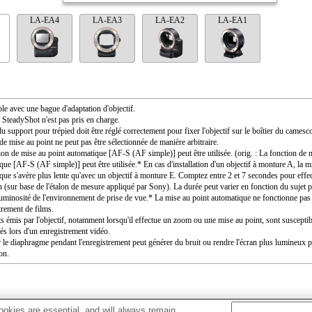
LA-EA4
LA-EA3
LA-EA2
LA-EA1
le avec une bague d'adaptation d'objectif.
SteadyShot n'est pas pris en charge.
u support pour trépied doit être réglé correctement pour fixer l'objectif sur le boîtier du camesc
de mise au point ne peut pas être sélectionnée de manière arbitraire.
ion de mise au point automatique [AF-S (AF simple)] peut être utilisée. (orig. : La fonction de 
que [AF-S (AF simple)] peut être utilisée.* En cas d'installation d'un objectif à monture A, la m
que s'avère plus lente qu'avec un objectif à monture E. Comptez entre 2 et 7 secondes pour effec
n (sur base de l'étalon de mesure appliqué par Sony). La durée peut varier en fonction du sujet 
 luminosité de l'environnement de prise de vue.* La mise au point automatique ne fonctionne pas
trement de films.
ts émis par l'objectif, notamment lorsqu'il effectue un zoom ou une mise au point, sont susceptib
rés lors d'un enregistrement vidéo.
 le diaphragme pendant l'enregistrement peut générer du bruit ou rendre l'écran plus lumineux 
ion.
okies are essential, and will always remain