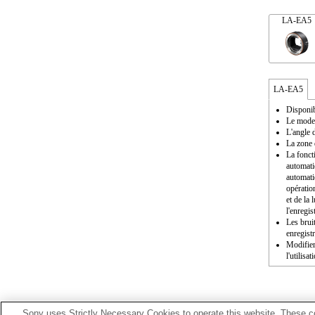
LA-EA5
LA-EA5
Disponib
Le mode 
L'angle d
La zone 
La fonct
automati
automati
opératio
et de la
l'enregis
Les brui
enregist
Modifier
l'utilisat
Sony uses Strictly Necessary Cookies to operate this website. These co