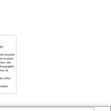
ope.
mise au point
ise au point
tuer cette
photographié
 lors de
les d'être
pendant