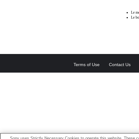
Le mo
Le bo
Terms of Use
Contact Us
Sony uses Strictly Necessary Cookies to operate this website. These co