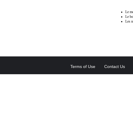
Le mo
Le bo
Les n
Terms of Use
Contact Us