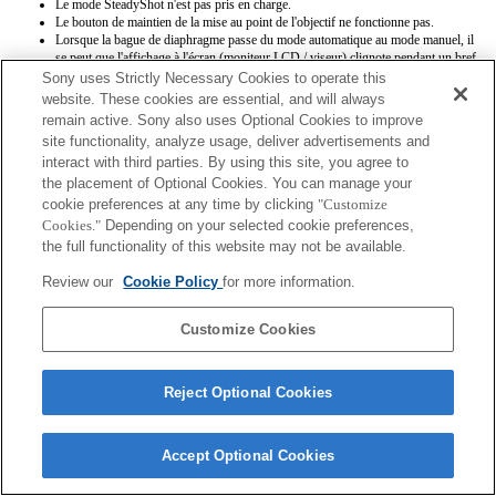
Le mode SteadyShot n'est pas pris en charge.
Le bouton de maintien de la mise au point de l'objectif ne fonctionne pas.
Lorsque la bague de diaphragme passe du mode automatique au mode manuel, il
se peut que l'affichage à l'écran (moniteur LCD / viseur) clignote pendant un bref
instant et que la position de mise au point soit réinitialisée.
Sony uses Strictly Necessary Cookies to operate this
Lorsque la bague de diaphragme est positionnée sur le mode manuel, les
website. These cookies are essential, and will always
informations Exif [Modèle d'objectif] et [Valeur d'ouverture maximale] ne sont
remain active. Sony also uses Optional Cookies to improve
pas enregistrées correctement.
site functionality, analyze usage, deliver advertisements and
Lorsque la bague de diaphragme est définie sur le mode manuel, la valeur
interact with third parties. By using this site, you agree to
d'ouverture est définie sur la valeur indiquée sur la bague, quel que soit le mode
d'exposition.
the placement of Optional Cookies. You can manage your
Les noms d’objectifs Exif ne seront pas correctement enregistrés.
cookie preferences at any time by clicking
"Customize
Cookies."
Depending on your selected cookie preferences,
the full functionality of this website may not be available.
Review our
Cookie Policy
for more information.
Customize Cookies
Terms of Use
Contact Us
Copyright 2026 Sony Corporation
Reject Optional Cookies
Accept Optional Cookies