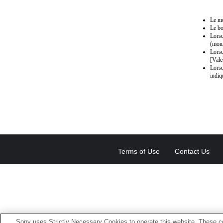
Le mo
Le bo
Lorsq
(moni
Lorsq
[Vale
Lorsq
indiq
Terms of Use
Contact Us
Sony uses Strictly Necessary Cookies to operate this website. These co