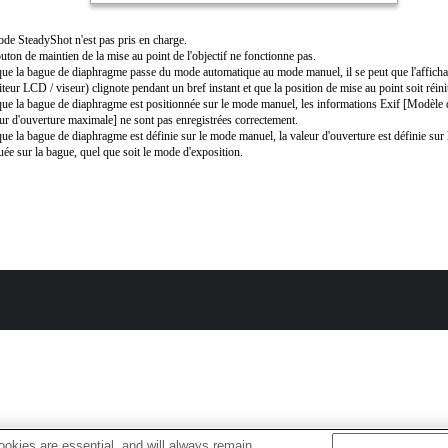
de SteadyShot n'est pas pris en charge.
uton de maintien de la mise au point de l'objectif ne fonctionne pas.
ue la bague de diaphragme passe du mode automatique au mode manuel, il se peut que l'affichag
teur LCD / viseur) clignote pendant un bref instant et que la position de mise au point soit réinit
ue la bague de diaphragme est positionnée sur le mode manuel, les informations Exif [Modèle d'
ur d'ouverture maximale] ne sont pas enregistrées correctement.
ue la bague de diaphragme est définie sur le mode manuel, la valeur d'ouverture est définie sur 
uée sur la bague, quel que soit le mode d'exposition.
okies are essential, and will always remain