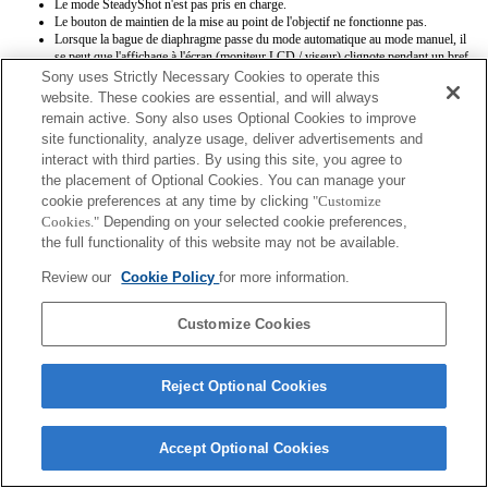
Le mode SteadyShot n'est pas pris en charge.
Le bouton de maintien de la mise au point de l'objectif ne fonctionne pas.
Lorsque la bague de diaphragme passe du mode automatique au mode manuel, il
se peut que l'affichage à l'écran (moniteur LCD / viseur) clignote pendant un bref
instant et que la position de mise au point soit réinitialisée.
Sony uses Strictly Necessary Cookies to operate this
Lorsque la bague de diaphragme est positionnée sur le mode manuel, les
website. These cookies are essential, and will always
informations Exif [Modèle d'objectif] et [Valeur d'ouverture maximale] ne sont
remain active. Sony also uses Optional Cookies to improve
pas enregistrées correctement.
site functionality, analyze usage, deliver advertisements and
Lorsque la bague de diaphragme est définie sur le mode manuel, la valeur
interact with third parties. By using this site, you agree to
d'ouverture est définie sur la valeur indiquée sur la bague, quel que soit le mode
d'exposition.
the placement of Optional Cookies. You can manage your
Les noms d’objectifs Exif ne seront pas correctement enregistrés.
cookie preferences at any time by clicking
"Customize
Cookies."
Depending on your selected cookie preferences,
the full functionality of this website may not be available.
Review our
Cookie Policy
for more information.
Customize Cookies
Terms of Use
Contact Us
Copyright 2026 Sony Corporation
Reject Optional Cookies
Accept Optional Cookies