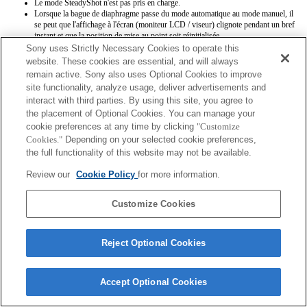
Le mode SteadyShot n'est pas pris en charge.
Lorsque la bague de diaphragme passe du mode automatique au mode manuel, il
se peut que l'affichage à l'écran (moniteur LCD / viseur) clignote pendant un bref
instant et que la position de mise au point soit réinitialisée.
Lorsque la bague de diaphragme est positionnée sur le mode manuel, les
Sony uses Strictly Necessary Cookies to operate this
informations Exif [Modèle d'objectif] et [Valeur d'ouverture maximale] ne sont
website. These cookies are essential, and will always
pas enregistrées correctement.
remain active. Sony also uses Optional Cookies to improve
Lorsque la bague de diaphragme est définie sur le mode manuel, la valeur
site functionality, analyze usage, deliver advertisements and
d'ouverture est définie sur la valeur indiquée sur la bague, quel que soit le mode
interact with third parties. By using this site, you agree to
d'exposition.
Lorsque l'appareil entre en veille durant le mode film et durant l'enregistrement
the placement of Optional Cookies. You can manage your
vidéo, il bascule en mise au point manuelle (MF).
cookie preferences at any time by clicking
"Customize
Cookies."
Depending on your selected cookie preferences,
the full functionality of this website may not be available.
Review our
Cookie Policy
for more information.
Customize Cookies
Terms of Use
Contact Us
Copyright 2026 Sony Corporation
Reject Optional Cookies
Accept Optional Cookies