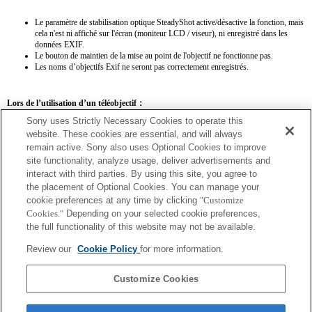
Le paramètre de stabilisation optique SteadyShot active/désactive la fonction, mais
cela n'est ni affiché sur l'écran (moniteur LCD / viseur), ni enregistré dans les
données EXIF.
Le bouton de maintien de la mise au point de l'objectif ne fonctionne pas.
Les noms d’objectifs Exif ne seront pas correctement enregistrés.
Lors de l’utilisation d’un téléobjectif：
Sony uses Strictly Necessary Cookies to operate this
SEL14TC
SEL20TC
website. These cookies are essential, and will always
remain active. Sony also uses Optional Cookies to improve
site functionality, analyze usage, deliver advertisements and
interact with third parties. By using this site, you agree to
the placement of Optional Cookies. You can manage your
SEL14TC
cookie preferences at any time by clicking
"Customize
Cookies."
Depending on your selected cookie preferences,
La distance focale et l'ouverture maximale pour le nom de l'objectif Exif seront
the full functionality of this website may not be available.
répertoriées à l'aide de valeurs d'agrandissement. Toutefois, lorsque les valeurs
d'ouverture multipliées par l'agrandissement sont supérieures ou égales à 10, elles ne
Review our
Cookie Policy
for more information.
s'affichent pas correctement.
Customize Cookies