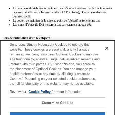
Le paramètre de stabilisation optique SteadyShot active/désactive la fonction, mais
cela n'est ni affiché sur l'écran (moniteur LCD / viseur), ni enregistré dans les
données EXIF.
Le bouton de maintien de la mise au point de l'objectif ne fonctionne pas.
Les noms d’objectifs Exif ne seront pas correctement enregistrés.
Lors de l’utilisation d’un téléobjectif：
Sony uses Strictly Necessary Cookies to operate this
SEL14TC
SEL20TC
website. These cookies are essential, and will always
remain active. Sony also uses Optional Cookies to improve
site functionality, analyze usage, deliver advertisements and
interact with third parties. By using this site, you agree to
the placement of Optional Cookies. You can manage your
SEL14TC
cookie preferences at any time by clicking
"Customize
Cookies."
Depending on your selected cookie preferences,
La distance focale et l'ouverture maximale pour le nom de l'objectif Exif seront
the full functionality of this website may not be available.
répertoriées à l'aide de valeurs d'agrandissement. Toutefois, lorsque les valeurs
d'ouverture multipliées par l'agrandissement sont supérieures ou égales à 10, elles ne
Review our
Cookie Policy
for more information.
s'affichent pas correctement.
Customize Cookies