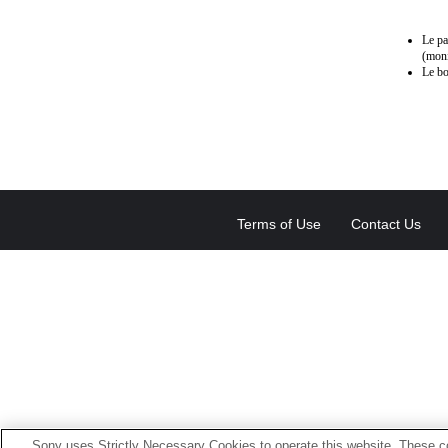
Le pa
(moni
Le bo
Terms of Use
Contact Us
Sony uses Strictly Necessary Cookies to operate this website. These co