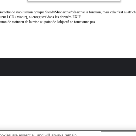
ramètre de stabilisation optique SteadyShot active/désactive la fonction, mais cela n'est ni affich
teur LCD / viseur), ni enregistré dans les données EXIF.
uton de maintien de la mise au point de l'objectif ne fonctionne pas.
okies are essential, and will always remain