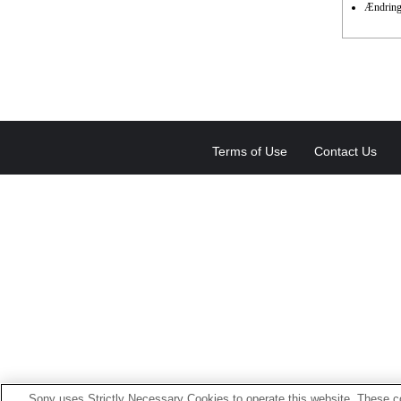
Ændring 
Terms of Use
Contact Us
Sony uses Strictly Necessary Cookies to operate this website. These co