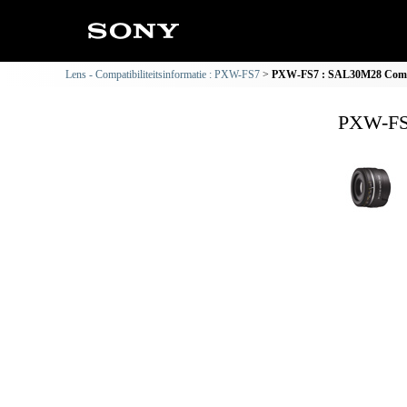
Lens - Compatibiliteitsinformatie : PXW-FS7
PXW-FS7 : SAL30M28 Compat
PXW-FS7