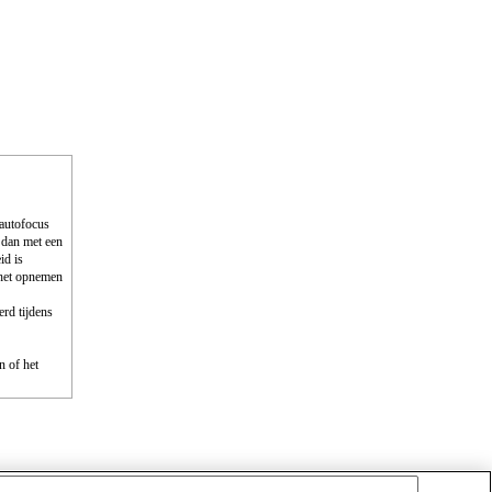
 autofocus
 dan met een
id is
 het opnemen
erd tijdens
n of het