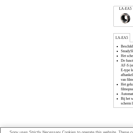
LA-EA5
LA-EA5
Beschikb
SteadySh
Het sche
De funct
AF-S (en
E-type l
afhankel
van film
Het gelu
filmopn
Automati
Bij het 
scherm l
Sony uses Strictly Necessary Cookies to operate this website. These co