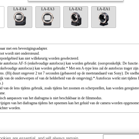
LA-EA4
LA-EA3
LA-EA2
LA-EA1
aar met een bevestigingsadapter.
ot wordt niet ondersteund.
rpstelgebied kan niet willekeurig worden geselecteerd.
ie autofocus AF-S (enkelvoudige autofocus) kan worden gebruikt. (oorspronkelijk: De functie
kelvoudige autofocus) kan worden gebruikt.* Met een A-type lens zal de autofocus trager zijn
ens. (Hij duurt ongeveer 2 tot 7 seconden (gebaseerd op de meetstandaard van Sony). De snelhe
ijk van de onderwerpen of van de helderheid van de omgeving).* Autofocus werkt niet tijdens
s.)
id van de lens tijdens gebruik, zoals tijdens het zoomen en scherpstellen, kan worden geregistre
ame.
sch aanpassen van het diafragma is niet beschikbaar in de filmmodus.
wijzigen van het diafragma tijdens het opnemen kan het geluid van de camera worden opgenome
ichter worden.
okies are essential, and will always remain