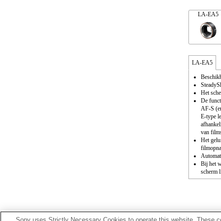
LA-EA5
LA-EA5
Beschikb
SteadySh
Het sche
De funct
AF-S (en
E-type l
afhankel
van film
Het gelu
filmopn
Automati
Bij het 
scherm l
Sony uses Strictly Necessary Cookies to operate this website. These co