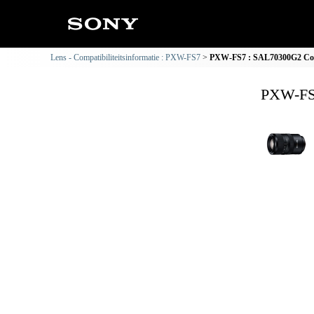
Lens - Compatibiliteitsinformatie : PXW-FS7
PXW-FS7 : SAL70300G2 Compa
PXW-FS7