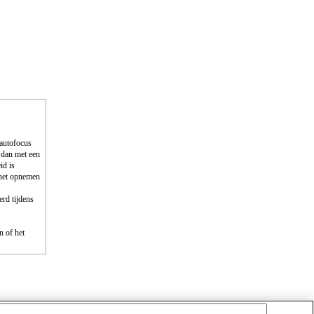
 autofocus
 dan met een
id is
 het opnemen
erd tijdens
n of het