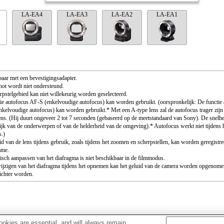
LA-EA4
LA-EA3
LA-EA2
LA-EA1
aar met een bevestigingsadapter.
ot wordt niet ondersteund.
rpstelgebied kan niet willekeurig worden geselecteerd.
ie autofocus AF-S (enkelvoudige autofocus) kan worden gebruikt. (oorspronkelijk: De functie
kelvoudige autofocus) kan worden gebruikt.* Met een A-type lens zal de autofocus trager zijn
ens. (Hij duurt ongeveer 2 tot 7 seconden (gebaseerd op de meetstandaard van Sony). De snelhe
ijk van de onderwerpen of van de helderheid van de omgeving).* Autofocus werkt niet tijdens
s.)
id van de lens tijdens gebruik, zoals tijdens het zoomen en scherpstellen, kan worden geregistre
ame.
sch aanpassen van het diafragma is niet beschikbaar in de filmmodus.
wijzigen van het diafragma tijdens het opnemen kan het geluid van de camera worden opgenome
ichter worden.
okies are essential, and will always remain