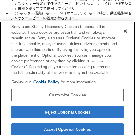
「カスタムキー設定」で任意のキーに「ピント拡大」もしくは「MFアシス
ト」機能を割り当てて使用してください
S（シャッター優先）モード、M（マニュアル）モード時は、動画撮影中も
シャッタースピードの設定が行なえます。
タッチシャッターは使用できません。
Sony uses Strictly Necessary Cookies to operate this
website. These cookies are essential, and will always
remain active. Sony also uses Optional Cookies to improve
site functionality, analyze usage, deliver advertisements and
interact with third parties. By using this site, you agree to
the placement of Optional Cookies. You can manage your
プレスリリース
cookie preferences at any time by clicking
"Customize
Cookies."
Depending on your selected cookie preferences,
ご利用条件
the full functionality of this website may not be available.
環境情報
Review our
Cookie Policy
for more information.
プライバシーポリシー
Customize Cookies
クッキーポリシー
Reject Optional Cookies
Sony Corporation, Sony Marketing Inc.
Accept Optional Cookies