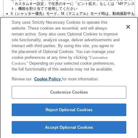
「カスタムキー設定」で任意のキーに「ピント拡大」もしくは「MFアシス
ト」機能を割り当てて使用してください
S（シャッター優先）モード、M（マニュアル）モード時は、動画撮影中も
シャッタースピードの設定が行なえます。
Sony uses Strictly Necessary Cookies to operate this
website. These cookies are essential, and will always
remain active. Sony also uses Optional Cookies to improve
site functionality, analyze usage, deliver advertisements and
interact with third parties. By using this site, you agree to
the placement of Optional Cookies. You can manage your
プレスリリース
cookie preferences at any time by clicking
"Customize
Cookies."
Depending on your selected cookie preferences,
ご利用条件
the full functionality of this website may not be available.
環境情報
Review our
Cookie Policy
for more information.
プライバシーポリシー
Customize Cookies
クッキーポリシー
Reject Optional Cookies
Sony Corporation, Sony Marketing Inc.
Accept Optional Cookies