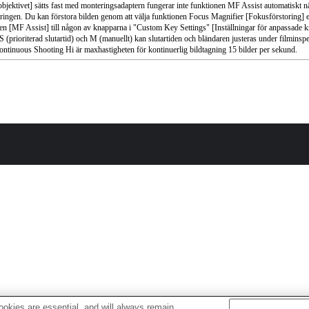
jektivet] sätts fast med monteringsadaptern fungerar inte funktionen MF Assist automatiskt nä
ringen. Du kan förstora bilden genom att välja funktionen Focus Magnifier [Fokusförstoring] e
en [MF Assist] till någon av knapparna i "Custom Key Settings" [Inställningar för anpassade k
 S (prioriterad slutartid) och M (manuellt) kan slutartiden och bländaren justeras under filminsp
Continuous Shooting Hi är maxhastigheten för kontinuerlig bildtagning 15 bilder per sekund.
okies are essential, and will always remain