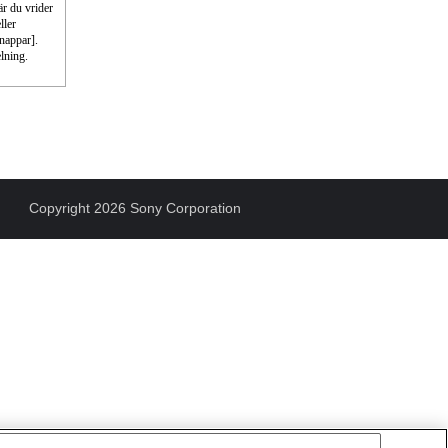
r du vrider
ller
nappar].
elning.
Copyright 2026 Sony Corporation