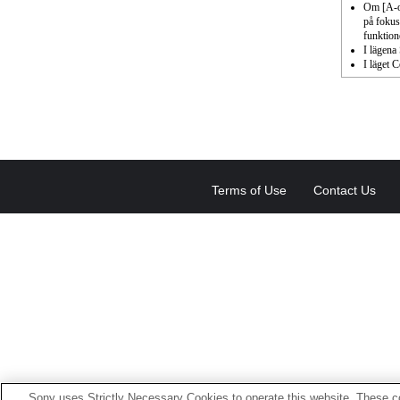
Om [A-ob
på fokus
funktion
I lägena
I läget 
Terms of Use
Contact Us
Sony uses Strictly Necessary Cookies to operate this website. These co