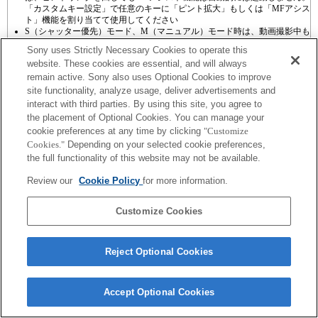
「カスタムキー設定」で任意のキーに「ピント拡大」もしくは「MFアシス
ト」機能を割り当てて使用してください
S（シャッター優先）モード、M（マニュアル）モード時は、動画撮影中も
シャッタースピードの設定が行なえます。
Sony uses Strictly Necessary Cookies to operate this
website. These cookies are essential, and will always
remain active. Sony also uses Optional Cookies to improve
site functionality, analyze usage, deliver advertisements and
interact with third parties. By using this site, you agree to
the placement of Optional Cookies. You can manage your
プレスリリース
cookie preferences at any time by clicking
"Customize
Cookies."
Depending on your selected cookie preferences,
ご利用条件
the full functionality of this website may not be available.
環境情報
Review our
Cookie Policy
for more information.
プライバシーポリシー
Customize Cookies
クッキーポリシー
Reject Optional Cookies
Sony Corporation, Sony Marketing Inc.
Accept Optional Cookies