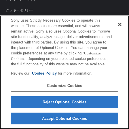
クッキーポリシー
Sony uses Strictly Necessary Cookies to operate this
website. These cookies are essential, and will always
remain active. Sony also uses Optional Cookies to improve
Sony Corporation, Sony Marketing Inc.
site functionality, analyze usage, deliver advertisements and
interact with third parties. By using this site, you agree to
the placement of Optional Cookies. You can manage your
cookie preferences at any time by clicking
"Customize
Cookies."
Depending on your selected cookie preferences,
the full functionality of this website may not be available.
Review our
Cookie Policy
for more information.
Customize Cookies
Reject Optional Cookies
Accept Optional Cookies