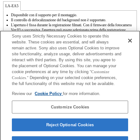
LA-EA5
Disponibile con il supporto per il montaggio.
Il controllo di defocalizzazione del background non è supportato.
L'apertura è fissa durante la registrazione filmati. Con il firmware della fotocamera
Ver.03 o successiva, l'apertura può essere selezionata prima della registrazione
quando si registrano filmati in modalità A (Priorità apertura).
Sony uses Strictly Necessary Cookies to operate this
SteadyShot non supportata.
website. These cookies are essential, and will always
Funzioni di autofocus (AF-S (AF singolo)) a seguito dell'aggiornamento del
remain active. Sony also uses Optional Cookies to improve
firmware per la fotocamera alla versione 03 o successive. Con un obiettivo A-mount
site functionality, analyze usage, deliver advertisements and
inserito, la velocità di messa a fuoco automatica sarà inferiore rispetto a quando è
interact with third parties. By using this site, you agree to
inserito un obiettivo E-mount. (Sono necessari dai 2 ai 7 secondi, in base agli
standard di misurazione Sony; può variare a seconda del soggetto o della luminosità
the placement of Optional Cookies. You can manage your
dell'ambiente in cui viene effettuata la ripresa.) Quando si effettuano registrazioni con
cookie preferences at any time by clicking
"Customize
la messa a fuoco automatica, potrebbero essere registrati i suoni prodotti dal
Cookies."
Depending on your selected cookie preferences,
funzionamento dell'obiettivo.
the full functionality of this website may not be available.
Se viene inserito un [obiettivo A-mount] utilizzando il supporto per il montaggio, la
funzione MF assist non si attiva automaticamente quando viene ruotato il regolatore
Review our
Cookie Policy
for more information.
di messa a fuoco. È possibile ingrandire l'immagine assegnando le funzioni [Focus
Magnifier] o [MF Assist] a qualsiasi tasto dal menu "Custom Key Settings"
(Impostazioni tasti personalizzate).
Customize Cookies
Reject Optional Cookies