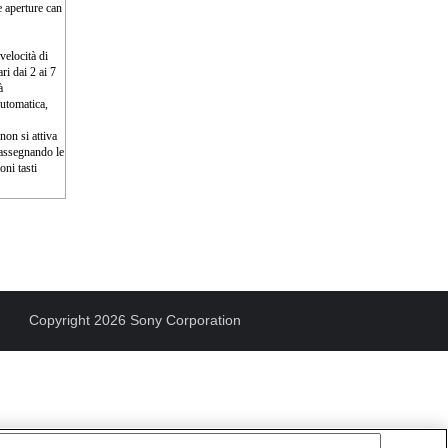
e aperture can
velocità di
ri dai 2 ai 7
à
automatica,
non si attiva
 assegnando le
ni tasti
Copyright 2026 Sony Corporation