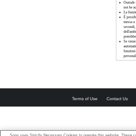
Outside 
not be a
La funz
È possib
messa a 
secondi,
dell'ambi
potrebber
Se viene
automati
funzioni
personal
Terms of Use
Contact Us
Sony uses Strictly Necessary Cookies to operate this website. These co