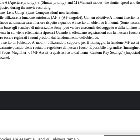
the A (Aperture priority), S (Shutter priority), and M (Manual) modes, the shutter speed and th
djusted during the movie recording.
ione [Lens Comp] (Lens Compensation) non funziona.
ile utilizzare la funzione autofocus (AF-S (AF singolo)). Con un obiettivo A-mount inserito, la 
fuoco automatica sarà inferiore rispetto a quando è inserito un obiettivo E-mount. (Sono necessa
 in base agli standard di misurazione Sony; può variare a seconda del soggetto o della luminosit
ente in cui viene effettuata la ripresa.) Quando si effettuano registrazioni con la messa a fuoco 
o essere registrati i suoni prodotti dal funzionamento dell'obiettivo.
 inserito un [obiettivo A-mount] utilizzando il supporto per il montaggio, la funzione MF assist 
camente quando viene ruotato il regolatore di messa a fuoco. È possibile ingrandire l'immagine
 [Focus Magnifier] o [MF Assist] a qualsiasi tasto dal menu "Custom Key Settings" (Impostazio
izzate).
okies are essential, and will always remain