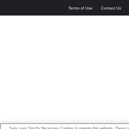
Terms of Use
Contact Us
Sony uses Strictly Necessary Cookies to operate this website. These co