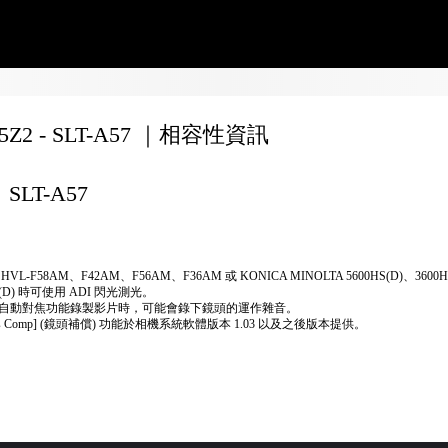
35Z2 - SLT-A57 ｜相容性資訊
SLT-A57
HVL-F58AM、F42AM、F56AM、F36AM 或 KONICA MINOLTA 5600HS(D)、3600H
0(D) 時可使用 ADI 閃光測光。
自動對焦功能錄製影片時，可能會錄下鏡頭的運作雜音。
ens Comp] (鏡頭補償) 功能於相機系統軟體版本 1.03 以及之後版本提供。