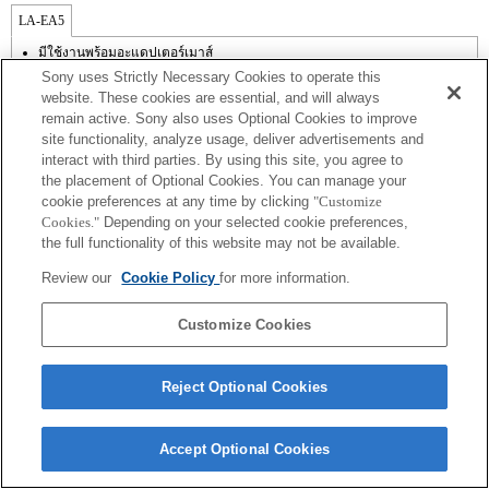
LA-EA5
มีใช้งานพร้อมอะแดปเตอร์เมาส์
เสียงการทำงานของไดอะเฟรมจะถูกบันทึกด้วยไมโครโฟนภายใน
Sony uses Strictly Necessary Cookies to operate this
นอกเหนือจากโหมด A (กำหนดค่าช่องรับแสง), S (กำหนดความเร็วชัตเตอร์),
website. These cookies are essential, and will always
และ M (แมนนวล) แล้ว คุณไม่สามารถปรับช่องรับแสงในระหว่างการบันทึกภาพ
remain active. Sony also uses Optional Cookies to improve
เคลื่อนไหวได้
site functionality, analyze usage, deliver advertisements and
มุมของมุมมองจะแคบลงเป็นขนาดเท่าชอง APS-C
ถ้าคุณติดตั้ง [เลนส์ A-mount] โดยใช้อะแดปเตอร์เมาส์, ฟังก์ชัน assist MF จะไม่
interact with third parties. By using this site, you agree to
ทำงานโดยอัตโนมัติเมื่อคุณหมุนวงแหวนปรับโฟกัส คุณสามารถขยายภาพด้วย
the placement of Optional Cookies. You can manage your
การเลือกฟังก์ชัน [การขยายโฟกัส] หรือ [assist MF] ให้กับปุ่มใด ๆ ใน "การตั้งค่า
cookie preferences at any time by clicking
"Customize
ปุ่มแบบกำหนดเอง"
Cookies."
Depending on your selected cookie preferences,
ในการใช้ Phase Detection AF ที่ระนาบโฟกัส ต้องอัปเดตซอฟต์แวร์ระบบกล้อง
the full functionality of this website may not be available.
เป็นเวอร์ชัน 2.00 หรือใหม่กว่า ถ้าระบบกล้องใช้ซอฟต์แวร์ระบบรุ่น 1.X กล้องจะ
ถูกตั้งเป็น AF ตรวจจับความเปรียบต่าง และเมื่อติดตั้งเลนส์ A-mount จะมี
Review our
Cookie Policy
for more information.
ความเร็วในการโฟกัสอัตโนมัติน้อยกว่าเมื่อใช้เลนส์ E-mount (ใช้เวลาประมาณ 2
ถึง 7 วินาที (ตามมาตรฐานการวัดของ Sony) ซึ่งอาจแปรเปลี่ยนได้ขึ้นกับตัววัตถุ
หรือความสว่างของสภาพแวดล้อมในการถ่ายภาพ)
Customize Cookies
Reject Optional Cookies
Terms of Use
Contact Us
Accept Optional Cookies
Copyright 2026 Sony Corporation