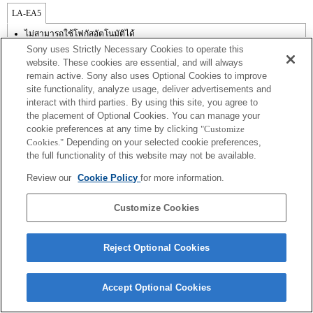
LA-EA5
ไม่สามารถใช้โฟกัสอัตโนมัติได้
มีใช้งานพร้อมอะแดปเตอร์เมาส์
Sony uses Strictly Necessary Cookies to operate this
ไม่รองรับ SteadyShot
website. These cookies are essential, and will always
เสียงการทำงานของไดอะเฟรมจะถูกบันทึกด้วยไมโครโฟนภายใน
remain active. Sony also uses Optional Cookies to improve
นอกเหนือจากโหมด A (กำหนดค่าช่องรับแสง), S (กำหนดความเร็วชัตเตอร์),
site functionality, analyze usage, deliver advertisements and
และ M (แมนนวล) แล้ว คุณไม่สามารถปรับช่องรับแสงในระหว่างการบันทึกภาพ
เคลื่อนไหวได้
interact with third parties. By using this site, you agree to
ฟังก์ชัน [Lens Comp] (การชดเชยเลนส์) ไม่ทำงาน
the placement of Optional Cookies. You can manage your
ถ้าคุณติดตั้ง [เลนส์ A-mount] โดยใช้อะแดปเตอร์เมาส์, ฟังก์ชัน assist MF จะไม่
cookie preferences at any time by clicking
"Customize
ทำงานโดยอัตโนมัติเมื่อคุณหมุนวงแหวนปรับโฟกัส คุณสามารถขยายภาพด้วย
Cookies."
Depending on your selected cookie preferences,
การเลือกฟังก์ชัน [การขยายโฟกัส] หรือ [assist MF] ให้กับปุ่มใด ๆ ใน "การตั้งค่า
the full functionality of this website may not be available.
ปุ่มแบบกำหนดเอง"
Review our
Cookie Policy
for more information.
Customize Cookies
Terms of Use
Contact Us
Reject Optional Cookies
Copyright 2026 Sony Corporation
Accept Optional Cookies