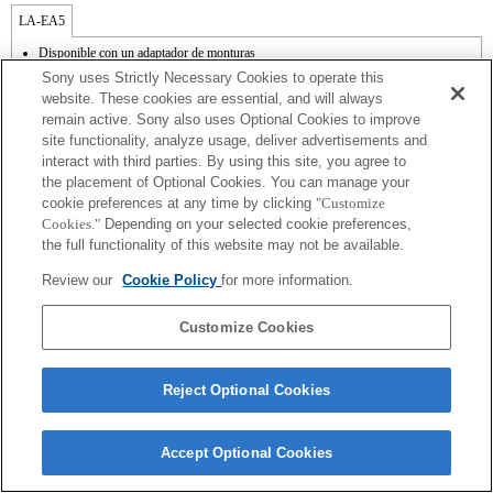
LA-EA5
Disponible con un adaptador de monturas
El sonido de control del diafragma se graba con el micrófono interno.
Sony uses Strictly Necessary Cookies to operate this
Outside the A (Aperture priority), S (Shutter priority), and M (Manual) modes, the
website. These cookies are essential, and will always
shutter speed and the aperture can not be adjusted during the movie recording.
remain active. Sony also uses Optional Cookies to improve
La función [Lens Comp] (Compensación de objetivos) no funciona.
site functionality, analyze usage, deliver advertisements and
Si acoplas la [lente del tipo A-mount] usando un Adaptador Mount, la función de
ayuda MF no funciona automáticamente cuando giras el anillo del foco. Puedes
interact with third parties. By using this site, you agree to
agrandar la imagen seleccionando la función [Focus Magnifier/Lupa de foco] o la
the placement of Optional Cookies. You can manage your
función [MF Assist/Ayuda MF] a cualquier tecla en las "opciones personalizadas".
cookie preferences at any time by clicking
"Customize
El obturador táctil no funciona.
Cookies."
Depending on your selected cookie preferences,
Cuando haga disparo continuo en modo Hi+, Hi, o Mid estando el modo de enfoque
the full functionality of this website may not be available.
ajustado a AF-C, el enfoque no seguirá al motivo. Para habilitar el seguimiento AF
estando el disparo continuo ajustado a modo Hi+, Hi, o Mid, hay que actualizar el
Review our
Cookie Policy
for more information.
software del sistema a la Ver. 1.10 o posterior.
Customize Cookies
Reject Optional Cookies
Terms of Use
Contact Us
Copyright 2026 Sony Corporation
Accept Optional Cookies