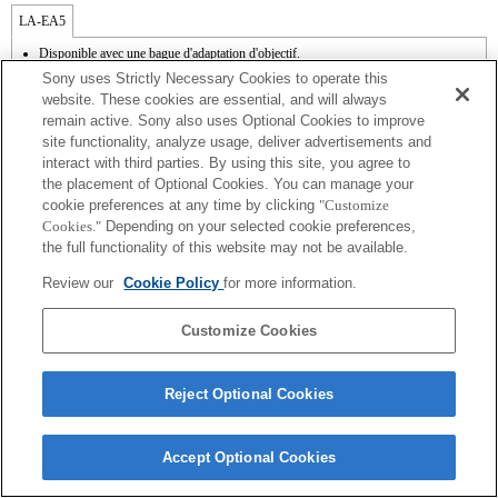
LA-EA5
Disponible avec une bague d'adaptation d'objectif.
Le son de fonctionnement du diaphragme est enregistré à l'aide du microphone
Sony uses Strictly Necessary Cookies to operate this
interne.
website. These cookies are essential, and will always
Outside the A (Aperture priority), S (Shutter priority), and M (Manual) modes, the
remain active. Sony also uses Optional Cookies to improve
shutter speed and the aperture can not be adjusted during the movie recording.
site functionality, analyze usage, deliver advertisements and
La fonction [Comp. objectif ] (Compensation de l'objectif) n'est pas opérationnelle.
Si vous fixez l'objectif à monture A à l'aide de l'adaptateur, la fonction d'aide à la mise
interact with third parties. By using this site, you agree to
au point manuelle ne fonctionne pas automatiquement lorsque vous tournez la bague
the placement of Optional Cookies. You can manage your
de mise au point. Vous pouvez agrandir l'image en sélectionnant la fonction [Loupe
cookie preferences at any time by clicking
"Customize
mise pt] ou [Aide MF] sur n'importe quelle touche de "Réglag. touche perso".
Cookies."
Depending on your selected cookie preferences,
L'obturateur tactile ne fonctionne pas.
the full functionality of this website may not be available.
Lorsque vous effectuez une prise de vue continue en mode Hi+, Hi, ou Mid et que le
mode de mise au point est réglé sur AF-C, la mise au point ne suit pas le sujet. Pour
Review our
Cookie Policy
for more information.
qu’il soit possible d’activer le suivi de mise au point automatique en réglant la prise
de vue continue sur le mode Hi+, Hi ou Mid, le logiciel système doit être mis à
niveau à la ver. 1.10 ou supérieure.
Customize Cookies
Reject Optional Cookies
Terms of Use
Contact Us
Accept Optional Cookies
Copyright 2026 Sony Corporation