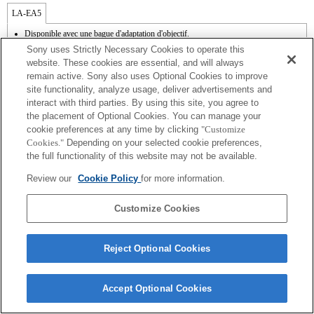
LA-EA5
Disponible avec une bague d'adaptation d'objectif.
Le son de fonctionnement du diaphragme est enregistré à l'aide du microphone
Sony uses Strictly Necessary Cookies to operate this
interne.
website. These cookies are essential, and will always
Outside the A (Aperture priority), S (Shutter priority), and M (Manual) modes, the
remain active. Sony also uses Optional Cookies to improve
shutter speed and the aperture can not be adjusted during the movie recording.
site functionality, analyze usage, deliver advertisements and
L'angle de vue sera plus étroit jusqu'à celui du format APS-C.
Si vous fixez l'objectif à monture A à l'aide de l'adaptateur, la fonction d'aide à la mise
interact with third parties. By using this site, you agree to
au point manuelle ne fonctionne pas automatiquement lorsque vous tournez la bague
the placement of Optional Cookies. You can manage your
de mise au point. Vous pouvez agrandir l'image en sélectionnant la fonction [Loupe
cookie preferences at any time by clicking
"Customize
mise pt] ou [Aide MF] sur n'importe quelle touche de "Réglag. touche perso".
Cookies."
Depending on your selected cookie preferences,
L'obturateur tactile ne fonctionne pas.
the full functionality of this website may not be available.
Review our
Cookie Policy
for more information.
Customize Cookies
Terms of Use
Contact Us
Copyright 2026 Sony Corporation
Reject Optional Cookies
Accept Optional Cookies