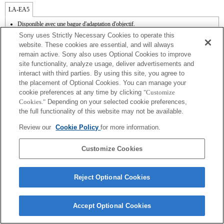
LA-EA5
Disponible avec une bague d'adaptation d'objectif.
Le son de fonctionnement du diaphragme est enregistré à l'aide du microphone
Sony uses Strictly Necessary Cookies to operate this
interne.
website. These cookies are essential, and will always
Outside the A (Aperture priority), S (Shutter priority), and M (Manual) modes, the
remain active. Sony also uses Optional Cookies to improve
shutter speed and the aperture can not be adjusted during the movie recording.
site functionality, analyze usage, deliver advertisements and
L'angle de vue sera plus étroit jusqu'à celui du format APS-C.
Si vous fixez l'objectif à monture A à l'aide de l'adaptateur, la fonction d'aide à la mise
interact with third parties. By using this site, you agree to
au point manuelle ne fonctionne pas automatiquement lorsque vous tournez la bague
the placement of Optional Cookies. You can manage your
de mise au point. Vous pouvez agrandir l'image en sélectionnant la fonction [Loupe
cookie preferences at any time by clicking
"Customize
mise pt] ou [Aide MF] sur n'importe quelle touche de "Réglag. touche perso".
Cookies."
Depending on your selected cookie preferences,
L'obturateur tactile ne fonctionne pas.
the full functionality of this website may not be available.
Review our
Cookie Policy
for more information.
Customize Cookies
Terms of Use
Contact Us
Copyright 2026 Sony Corporation
Reject Optional Cookies
Accept Optional Cookies